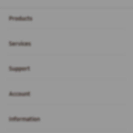
Buka
Footer Navigation
Products
Buka
Services
Buka
Support
Buka
Account
Buka
Information