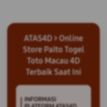
ATAS4D > Online
Store Paito Togel
Toto Macau 4D
Terbaik Saat Ini
INFORMASI
PLATFORM ATAS4D