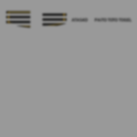
Skip
to
content
ATAS4D
PAITO TOTO TOGEL