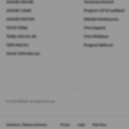
ATAS4D ONLINE
Turnamen & Event
ATAS4D LOGIN
Program VIP & Cashback
ATAS4D DAFTAR
Metode Pembayaran
PAITO TOGEL
Fitur Deposit
TOGEL MACAU 4D
Fitur Withdraw
TOTO MACAU
Program Referral
PAITO TOTO MACAU
© 2026 ATAS4D. All rights reserved.
Privasi
Legal
Peta Situs
Indonesia / Bahasa Indonesia