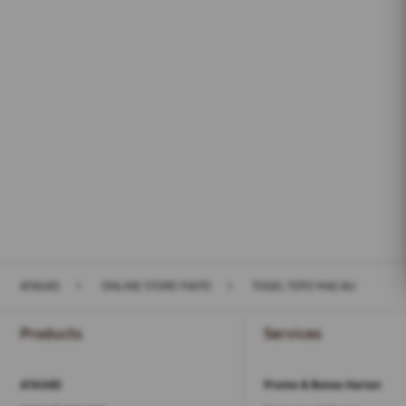
Layer Popup Close
ATAS4D
>
ONLINE STORE PAITO
>
TOGEL TOTO MACAU
Footer Navigation
Products
Services
ATAS4D
Promo & Bonus Harian