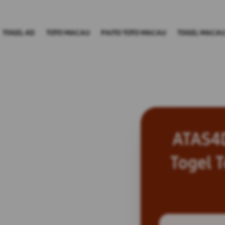
TOGEL 4D
TOTO MACAU
PAITO TOTO MACAU
TOGEL MACAU
ATAS4D
Togel 