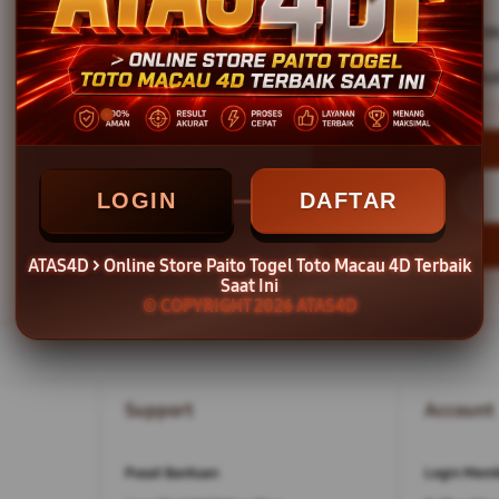
UPDATE HASI
ANALISIS MU
LOGIN
DAFTAR
ATAS4D > Online Store Paito Togel Toto Macau 4D Terbaik
Saat Ini
© COPYRIGHT 2026 ATAS4D
Support
Account
Pusat Bantuan
Login Mem