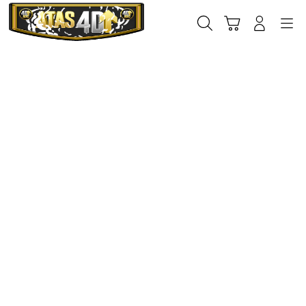
Skip
to
Cari
Troli
Login
Navigation
content