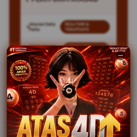
Akurasi Data
REALTIME &
Paito
TERUPDATE
Kelengkapan
LENGKAP &
Data
HISTORIS
Layanan Akses
24 JAM NONSTOP
Kompatibilitas
SEMUA DEVICE
KEUNGGULAN ATAS4D
DATA PAITO TOTO MACAU PALING
AKURAT