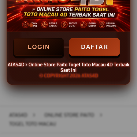
UPDATE HASIL TOTO MACAU SETIAP
HARI
ANALISIS MUDAH & USER FRIENDLY
LOGIN
DAFTAR
LOGIN
DAFTAR
ATAS4D > Online Store Paito Togel Toto Macau 4D Terbaik
Saat Ini
© COPYRIGHT 2026 ATAS4D
Layer Popup Close
ATAS4D
>
ONLINE STORE PAITO
>
TOGEL TOTO MACAU