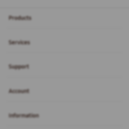
Buka
Footer Navigation
Products
Buka
Services
Buka
Support
Buka
Account
Buka
Information