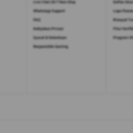
Live Chat 24/7 Non-Stop
Daftar Aku
WhatsApp Support
Lupa Passw
FAQ
Riwayat Tr
Kebijakan Privasi
Fitur Verifi
Syarat & Ketentuan
Program VI
Responsible Gaming