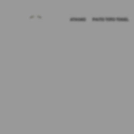
Skip
to
content
ATAS4D
PAITO TOTO TOGEL