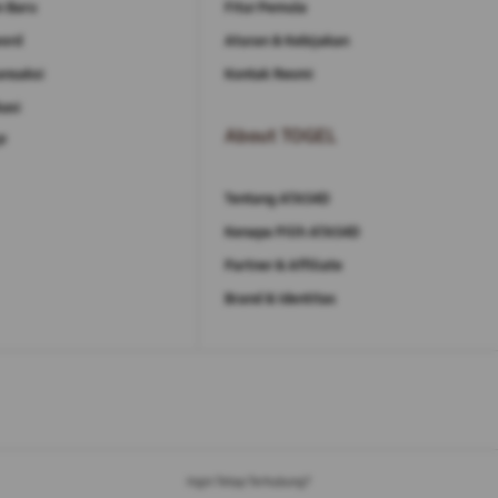
n Baru
Fitur Pemula
ord
Aturan & Kebijakan
ansaksi
Kontak Resmi
kasi
About TOGEL
P
Tentang ATAS4D
Kenapa Pilih ATAS4D
Partner & Affiliate
Brand & Identitas
Ingin Tetap Terhubung?