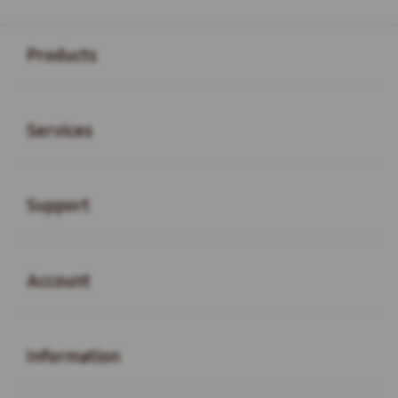
Buka
Footer Navigation
Products
Buka
Services
Buka
Support
Buka
Account
Buka
Information