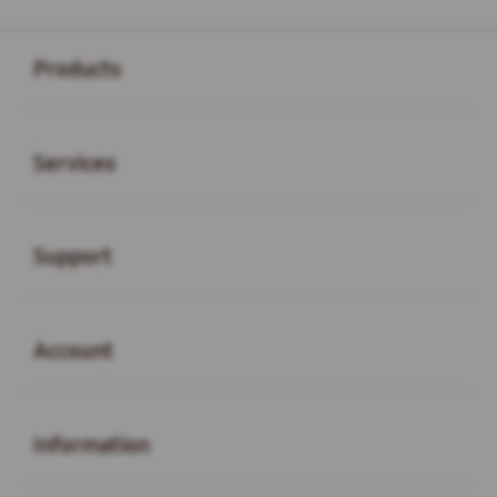
Buka
Footer Navigation
Products
Buka
Services
Buka
Support
Buka
Account
Buka
Information