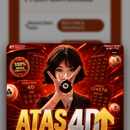
Akurasi Data
REALTIME &
Paito
TERUPDATE
Kelengkapan
LENGKAP &
Data
HISTORIS
Layanan Akses
24 JAM NONSTOP
Kompatibilitas
SEMUA DEVICE
KEUNGGULAN ATAS4D
DATA PAITO TOTO MACAU PALING
AKURAT