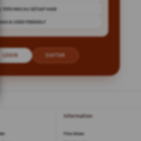
L TOTO MACAU SETIAP HARI
DAH & USER FRIENDLY
LOGIN
DAFTAR
Information
ber
Fitur Akses