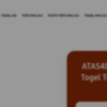
TOGEL 4D
TOTO MACAU
PAITO TOTO MACAU
TOGEL MACAU
ATAS4D
Togel 