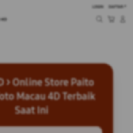
LOGIN
DAFTAR
Cari
Troli
Login/Sign-Up
 4D
Cari
 > Online Store Paito
Toto Macau 4D Terbaik
Saat Ini