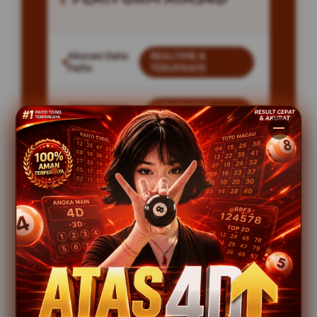
Akurasi Data
REALTIME &
Paito
TERUPDATE
Kelengkapan
LENGKAP &
Data
HISTORIS
Layanan Akses
24 JAM NONSTOP
Kompatibilitas
SEMUA DEVICE
KEUNGGULAN ATAS4D
DATA PAITO TOTO MACAU PALING
AKURAT