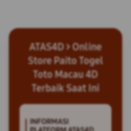
ATAS4D > Online
Store Paito Togel
Toto Macau 4D
Terbaik Saat Ini
INFORMASI
PLATFORM ATAS4D