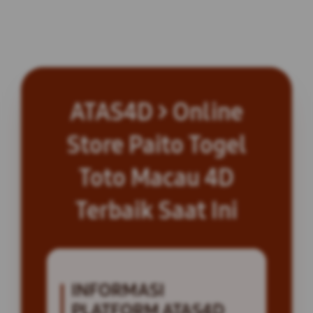
ATAS4D > Online
Store Paito Togel
Toto Macau 4D
Terbaik Saat Ini
INFORMASI
PLATFORM ATAS4D