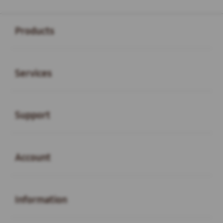
Buka
Footer Navigation
Products
Buka
Services
Buka
Support
Buka
Account
Buka
Information