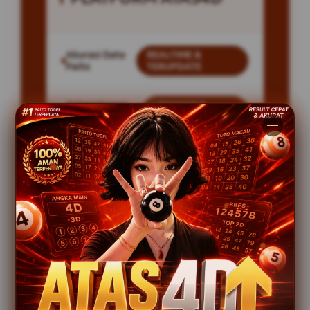
Akurasi Data
REALTIME &
Paito
TERUPDATE
Kelengkapan
LENGKAP &
Data
HISTORIS
Layanan Akses
24 JAM NONSTOP
Kompatibilitas
SEMUA DEVICE
KEUNGGULAN ATAS4D
DATA PAITO TOTO MACAU PALING
AKURAT