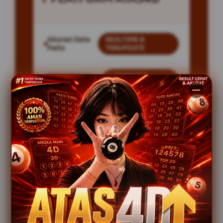
Akurasi Data
REALTIME &
Paito
TERUPDATE
Kelengkapan
LENGKAP &
Data
HISTORIS
Layanan Akses
24 JAM NONSTOP
Kompatibilitas
SEMUA DEVICE
KEUNGGULAN ATAS4D
DATA PAITO TOTO MACAU PALING
AKURAT