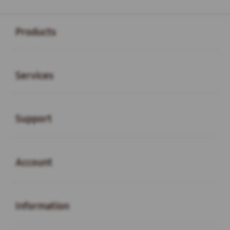
Buka
Footer Navigation
Products
Buka
Services
Buka
Support
Buka
Account
Buka
Information