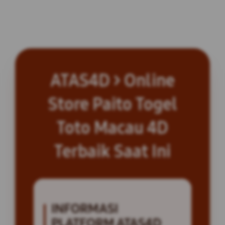
ATAS4D > Online
Store Paito Togel
Toto Macau 4D
Terbaik Saat Ini
INFORMASI
PLATFORM ATAS4D