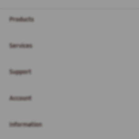
Buka
Footer Navigation
Products
Buka
Services
Buka
Support
Buka
Account
Buka
Information