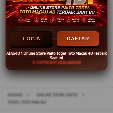
UPDATE HASIL TOTO MACAU SETIAP
HARI
ANALISIS MUDAH & USER FRIENDLY
LOGIN
DAFTAR
LOGIN
DAFTAR
ATAS4D > Online Store Paito Togel Toto Macau 4D Terbaik
Saat Ini
© COPYRIGHT 2026 ATAS4D
Layer Popup Close
ATAS4D
>
ONLINE STORE PAITO
>
TOGEL TOTO MACAU