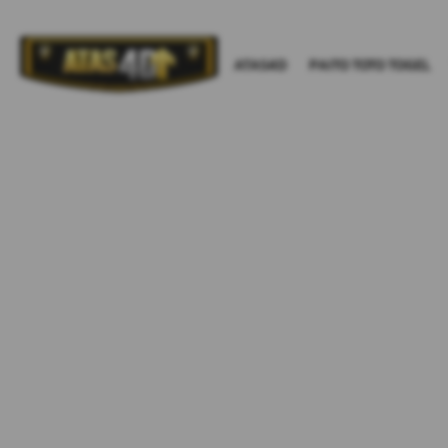
Skip
to
content
ATAS4D
PAITO TOTO TOGEL