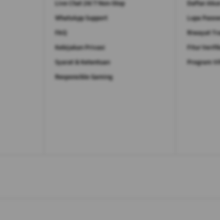
Live Chat 24/7 Non-Stop
Daftar Aku
WhatsApp Support
Lupa Passw
FAQ
Riwayat Tr
Kebijakan Privasi
Fitur Verifi
Syarat & Ketentuan
Program VI
Responsible Gaming