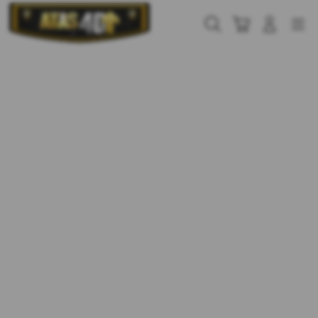
Skip
to
Cari
Troli
Login
Navigation
content