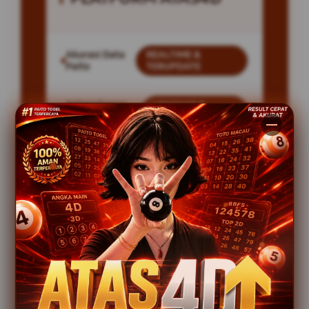
Akurasi Data
REALTIME &
Paito
TERUPDATE
Kelengkapan
LENGKAP &
Data
HISTORIS
Layanan Akses
24 JAM NONSTOP
Kompatibilitas
SEMUA DEVICE
KEUNGGULAN ATAS4D
DATA PAITO TOTO MACAU PALING
AKURAT