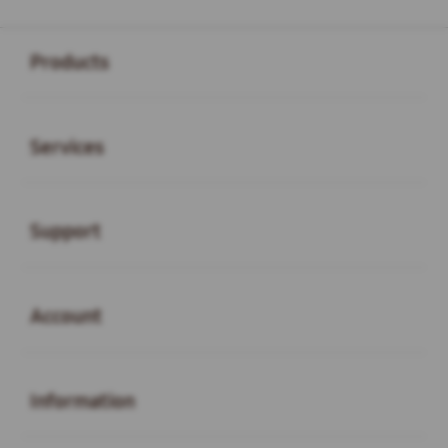
Buka
Footer Navigation
Products
Buka
Services
Buka
Support
Buka
Account
Buka
Information