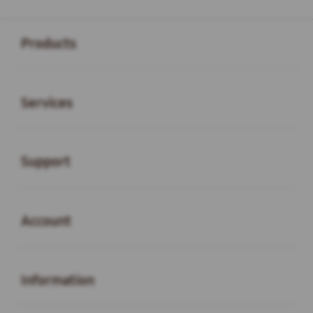
Buka
Footer Navigation
Products
Buka
Services
Buka
Support
Buka
Account
Buka
Information