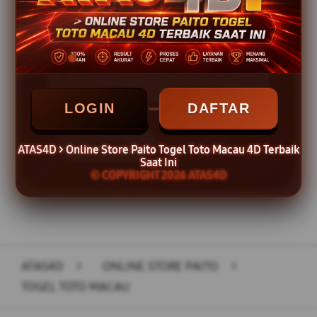
UPDATE HASIL TOTO MACAU SETIAP
HARI
ANALISIS MUDAH & USER FRIENDLY
LOGIN
DAFTAR
LOGIN
DAFTAR
ATAS4D > Online Store Paito Togel Toto Macau 4D Terbaik
Saat Ini
© COPYRIGHT 2026 ATAS4D
Layer Popup Close
ATAS4D
>
ONLINE STORE PAITO
>
TOGEL TOTO MACAU