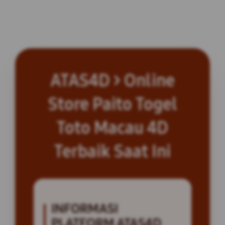
ATAS4D > Online
Store Paito Togel
Toto Macau 4D
Terbaik Saat Ini
INFORMASI
PLATFORM ATAS4D