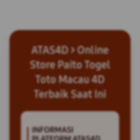
ATAS4D > Online
Store Paito Togel
Toto Macau 4D
Terbaik Saat Ini
INFORMASI
PLATFORM ATAS4D