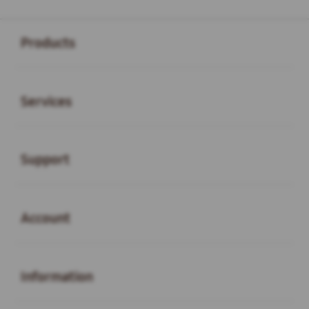
Buka
Footer Navigation
Products
Buka
Services
Buka
Support
Buka
Account
Buka
Information