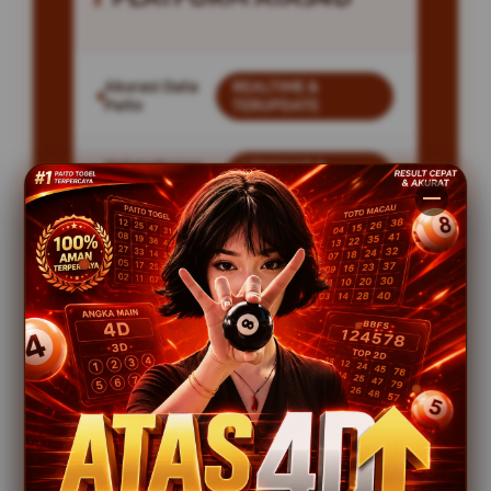
Akurasi Data
REALTIME &
Paito
TERUPDATE
Kelengkapan
LENGKAP &
Data
HISTORIS
Layanan Akses
24 JAM NONSTOP
Kompatibilitas
SEMUA DEVICE
KEUNGGULAN ATAS4D
DATA PAITO TOTO MACAU PALING
AKURAT