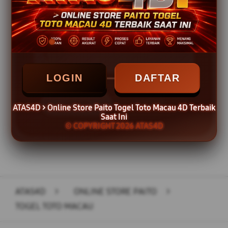
UPDATE HASIL TOTO MACAU SETIAP
HARI
ANALISIS MUDAH & USER FRIENDLY
LOGIN
DAFTAR
LOGIN
DAFTAR
ATAS4D > Online Store Paito Togel Toto Macau 4D Terbaik
Saat Ini
© COPYRIGHT 2026 ATAS4D
Layer Popup Close
ATAS4D
>
ONLINE STORE PAITO
>
TOGEL TOTO MACAU