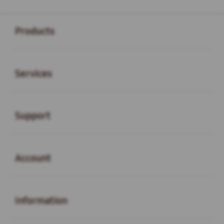
Buka
Footer Navigation
Products
Buka
Services
Buka
Support
Buka
Account
Buka
Information