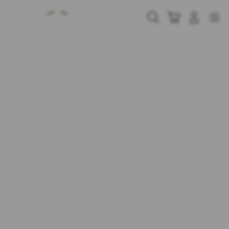
Skip
to
Cari
Troli
Login
Navigation
content