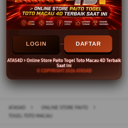
UPDATE HASIL TOTO MACAU SETIAP
HARI
ANALISIS MUDAH & USER FRIENDLY
LOGIN
DAFTAR
LOGIN
DAFTAR
ATAS4D > Online Store Paito Togel Toto Macau 4D Terbaik
Saat Ini
© COPYRIGHT 2026 ATAS4D
Layer Popup Close
ATAS4D
>
ONLINE STORE PAITO
>
TOGEL TOTO MACAU