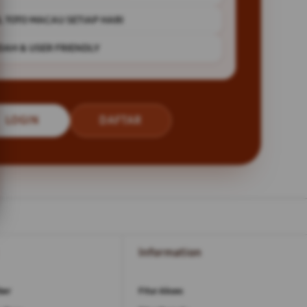
L TOTO MACAU SETIAP HARI
DAH & USER FRIENDLY
LOGIN
DAFTAR
Information
ber
Fitur Akses