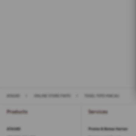
Layer Popup Close
ATAS4D
>
ONLINE STORE PAITO
>
TOGEL TOTO MACAU
Footer Navigation
Products
Services
ATAS4D
Promo & Bonus Harian