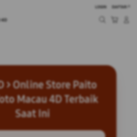
LOGIN
DAFTAR
Cari
Troli
Login/Sign-Up
 4D
Cari
 > Online Store Paito
Toto Macau 4D Terbaik
Saat Ini