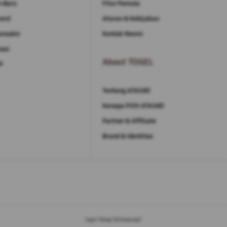
n Baru
Fitur Pemula
ord
Aturan & Kebijakan
ansaksi
Kontak Resmi
kasi
About TOGEL
P
Tentang ATAS4D
Kenapa Pilih ATAS4D
Partner & Affiliate
Brand & Identitas
Ingin Tetap Terhubung?