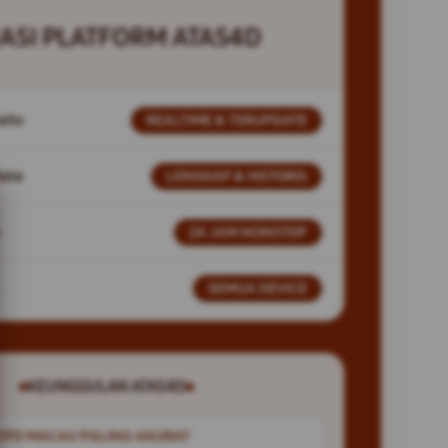
ASI PLATFORM ATAS4D
aito
REALTIME & TERUPDATE
ata
LENGKAP & HISTORIS
24 JAM NONSTOP
SEMUA DEVICE
KEUNGGULAN ATAS4D
TOTO MACAU PALING AKURAT