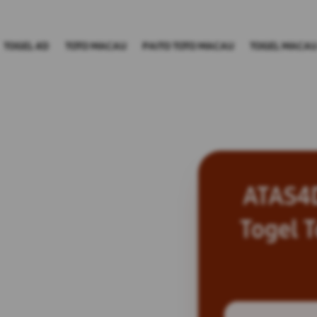
TOGEL 4D
TOTO MACAU
PAITO TOTO MACAU
TOGEL MACAU
ATAS4D
Togel 