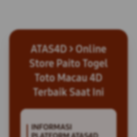
ATAS4D > Online
Store Paito Togel
Toto Macau 4D
Terbaik Saat Ini
INFORMASI
PLATFORM ATAS4D