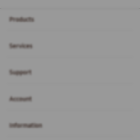
Buka
Footer Navigation
Products
Buka
Services
Buka
Support
Buka
Account
Buka
Information