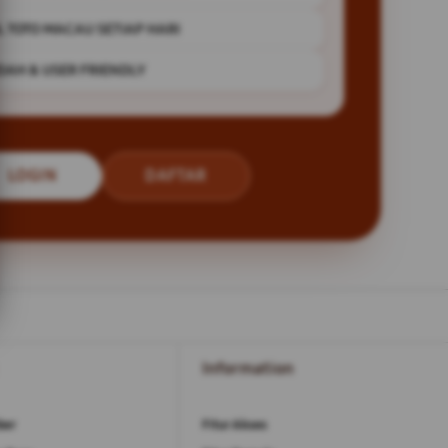
L TOTO MACAU SETIAP HARI
DAH & USER FRIENDLY
LOGIN
DAFTAR
Information
ber
Fitur Akses