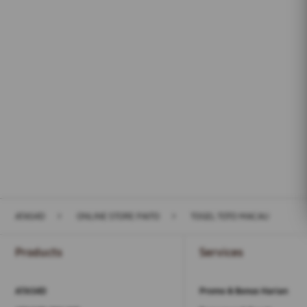
Layer Popup Close
ATAS4D
>
ONLINE STORE PAITO
>
TOGEL TOTO MACAU
Footer Navigation
Products
Services
ATAS4D
Promo & Bonus Harian