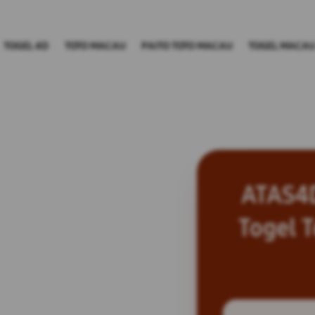
TOGEL 4D
TOTO MACAU
PAITO TOTO MACAU
TOGEL MACAU
ATAS4D
Togel 