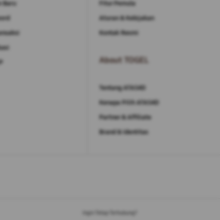
n Baru
Fitur Pemula
ord
Aturan & Kebijakan
ansaksi
Kontak Resmi
kasi
About TOGEL
P
Tentang ATAS4D
Kenapa Pilih ATAS4D
Partner & Affiliate
Brand & Identitas
Ingin Tetap Terhubung?