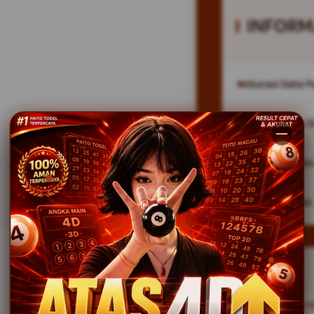
INFORM
Akurasi Data P
Kelengkapan D
Layanan Akses
+4 lebih
banyak
Kompatibilitas
DATA PAITO 