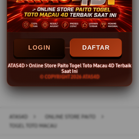
UPDATE HASIL TOTO MACAU SETIAP
HARI
ANALISIS MUDAH & USER FRIENDLY
LOGIN
DAFTAR
LOGIN
DAFTAR
ATAS4D > Online Store Paito Togel Toto Macau 4D Terbaik
Saat Ini
© COPYRIGHT 2026 ATAS4D
Layer Popup Close
ATAS4D
>
ONLINE STORE PAITO
>
TOGEL TOTO MACAU