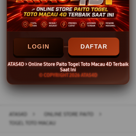
UPDATE HASIL TOTO MACAU SETIAP
HARI
ANALISIS MUDAH & USER FRIENDLY
LOGIN
DAFTAR
LOGIN
DAFTAR
ATAS4D > Online Store Paito Togel Toto Macau 4D Terbaik
Saat Ini
© COPYRIGHT 2026 ATAS4D
Layer Popup Close
ATAS4D
>
ONLINE STORE PAITO
>
TOGEL TOTO MACAU