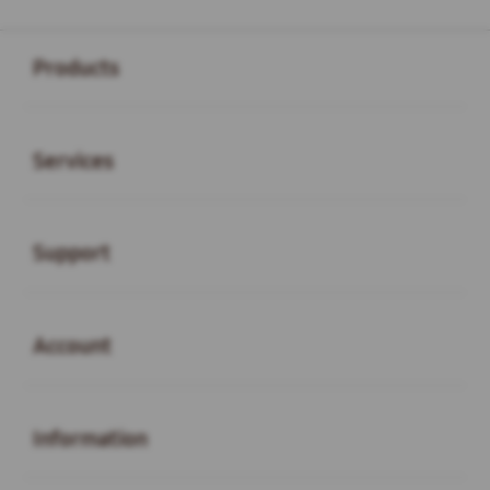
Buka
Footer Navigation
Products
Buka
Services
Buka
Support
Buka
Account
Buka
Information