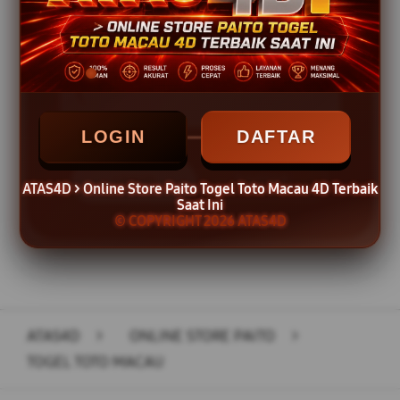
UPDATE HASIL TOTO MACAU SETIAP
HARI
ANALISIS MUDAH & USER FRIENDLY
LOGIN
DAFTAR
LOGIN
DAFTAR
ATAS4D > Online Store Paito Togel Toto Macau 4D Terbaik
Saat Ini
© COPYRIGHT 2026 ATAS4D
Layer Popup Close
ATAS4D
>
ONLINE STORE PAITO
>
TOGEL TOTO MACAU