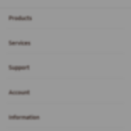
Buka
Footer Navigation
Products
Buka
Services
Buka
Support
Buka
Account
Buka
Information