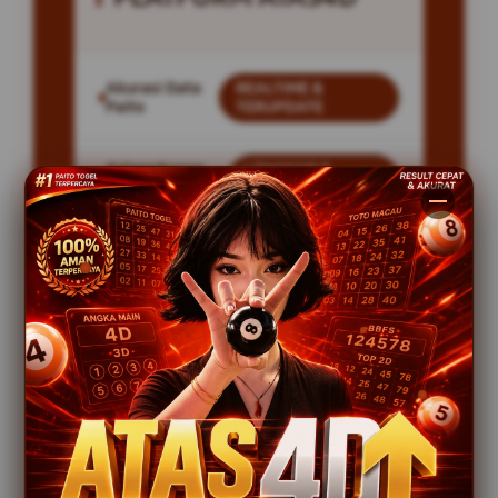
Akurasi Data
REALTIME &
Paito
TERUPDATE
Kelengkapan
LENGKAP &
Data
HISTORIS
Layanan Akses
24 JAM NONSTOP
Kompatibilitas
SEMUA DEVICE
KEUNGGULAN ATAS4D
DATA PAITO TOTO MACAU PALING
AKURAT