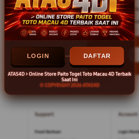
UPDATE HASI
ANALISIS MU
LOGIN
DAFTAR
ATAS4D > Online Store Paito Togel Toto Macau 4D Terbaik
Saat Ini
© COPYRIGHT 2026 ATAS4D
Support
Account
Pusat Bantuan
Login Mem