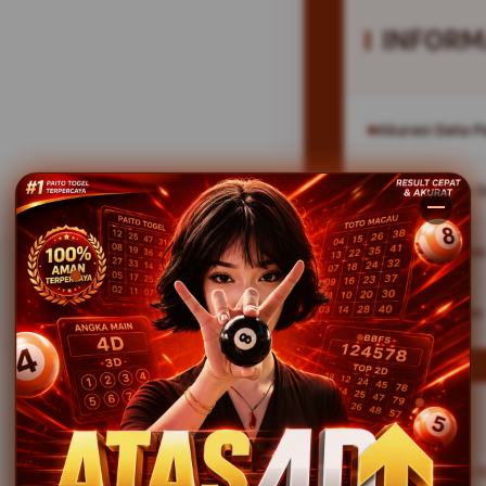
INFORM
Akurasi Data P
Kelengkapan D
Layanan Akses
+4 lebih
banyak
Kompatibilitas
DATA PAITO 