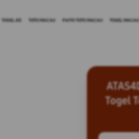
TOGEL 4D
TOTO MACAU
PAITO TOTO MACAU
TOGEL MACAU
ATAS4D
Togel 