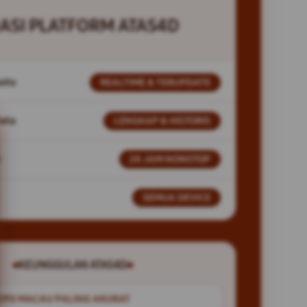
ASI PLATFORM ATAS4D
aito
REALTIME & TERUPDATE
ata
LENGKAP & HISTORIS
24 JAM NONSTOP
SEMUA DEVICE
KEUNGGULAN ATAS4D
TOTO MACAU PALING AKURAT