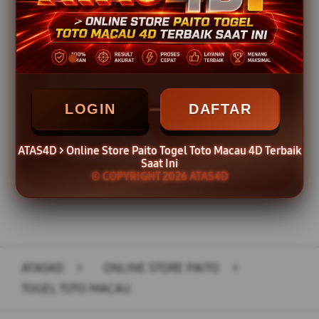
UPDATE HASIL TOTO MACAU SETIAP
HARI
ANALISIS MUDAH & USER FRIENDLY
LOGIN
DAFTAR
LOGIN
DAFTAR
ATAS4D > Online Store Paito Togel Toto Macau 4D Terbaik
Saat Ini
© COPYRIGHT 2026 ATAS4D
Layer Popup Close
ATAS4D
>
ONLINE STORE PAITO
>
TOGEL TOTO MACAU