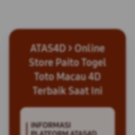
ATAS4D > Online
Store Paito Togel
Toto Macau 4D
Terbaik Saat Ini
INFORMASI
PLATFORM ATAS4D