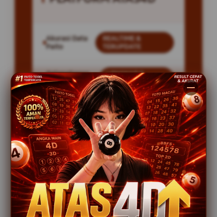
Akurasi Data
REALTIME &
Paito
TERUPDATE
Kelengkapan
LENGKAP &
Data
HISTORIS
Layanan Akses
24 JAM NONSTOP
Kompatibilitas
SEMUA DEVICE
KEUNGGULAN ATAS4D
DATA PAITO TOTO MACAU PALING
AKURAT