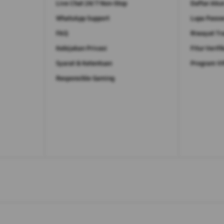
Live Chat 24/7 Non-Stop
Daftar Aku
WhatsApp Support
Lupa Passw
FAQ
Riwayat Tr
Kebijakan Privasi
Fitur Verifi
Syarat & Ketentuan
Program VI
Responsible Gaming