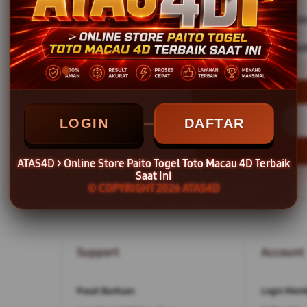
UPDATE HASI
ANALISIS MU
LOGIN
DAFTAR
ATAS4D > Online Store Paito Togel Toto Macau 4D Terbaik
Saat Ini
© COPYRIGHT 2026 ATAS4D
Support
Account
Pusat Bantuan
Login Mem