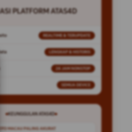
ASI PLATFORM ATAS4D
aito
REALTIME & TERUPDATE
ata
LENGKAP & HISTORIS
24 JAM NONSTOP
SEMUA DEVICE
KEUNGGULAN ATAS4D
TOTO MACAU PALING AKURAT