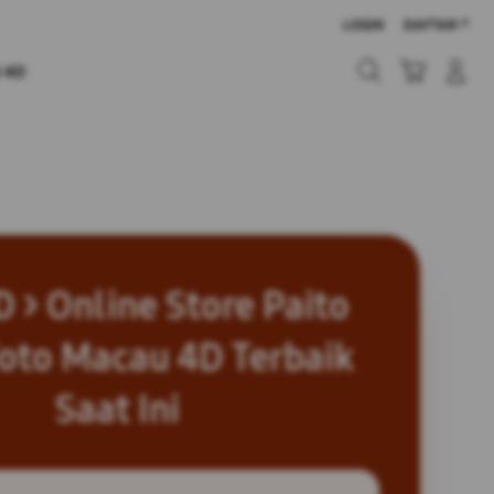
LOGIN
DAFTAR
Cari
Troli
Login/Sign-Up
 4D
Cari
 > Online Store Paito
Toto Macau 4D Terbaik
Saat Ini