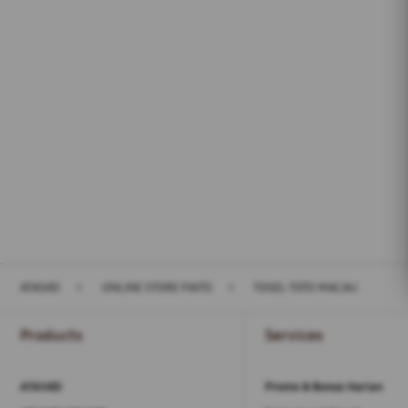
Layer Popup Close
ATAS4D
>
ONLINE STORE PAITO
>
TOGEL TOTO MACAU
Footer Navigation
Products
Services
ATAS4D
Promo & Bonus Harian