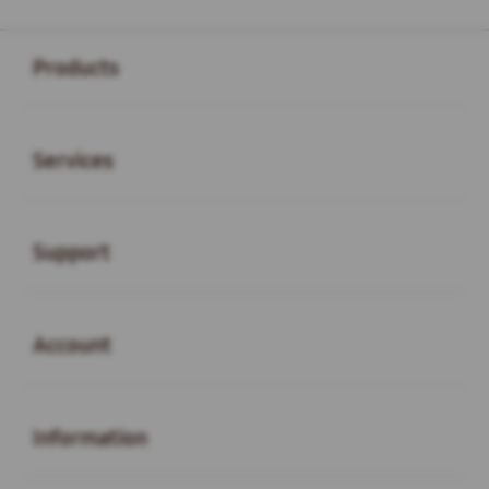
Buka
Footer Navigation
Products
Buka
Services
Buka
Support
Buka
Account
Buka
Information