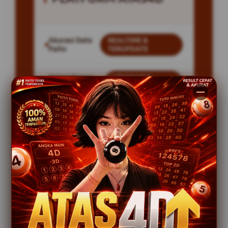
Akurasi Data
REALTIME &
Paito
TERUPDATE
Kelengkapan
LENGKAP &
Data
HISTORIS
Layanan Akses
24 JAM NONSTOP
Kompatibilitas
SEMUA DEVICE
KEUNGGULAN ATAS4D
DATA PAITO TOTO MACAU PALING
AKURAT