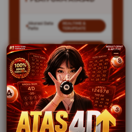
Akurasi Data
REALTIME &
Paito
TERUPDATE
Kelengkapan
LENGKAP &
Data
HISTORIS
Layanan Akses
24 JAM NONSTOP
Kompatibilitas
SEMUA DEVICE
KEUNGGULAN ATAS4D
DATA PAITO TOTO MACAU PALING
AKURAT