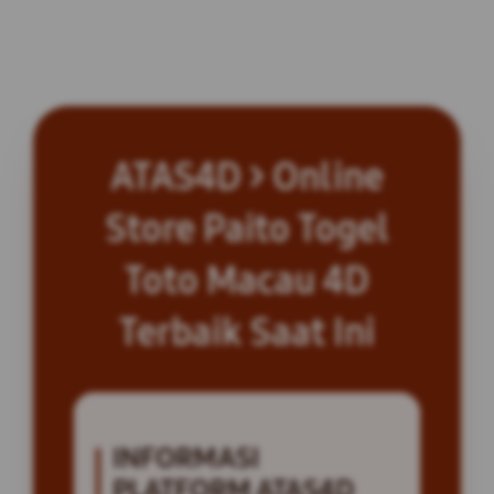
ATAS4D > Online
Store Paito Togel
Toto Macau 4D
Terbaik Saat Ini
INFORMASI
PLATFORM ATAS4D