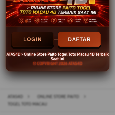
UPDATE HASIL TOTO MACAU SETIAP
HARI
ANALISIS MUDAH & USER FRIENDLY
LOGIN
DAFTAR
LOGIN
DAFTAR
ATAS4D > Online Store Paito Togel Toto Macau 4D Terbaik
Saat Ini
© COPYRIGHT 2026 ATAS4D
Layer Popup Close
ATAS4D
>
ONLINE STORE PAITO
>
TOGEL TOTO MACAU