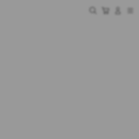
Skip
to
Cari
Troli
Login
Navigation
content