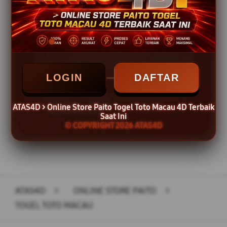
UPDATE HASIL TOTO MACAU SETIAP
HARI
ANALISIS MUDAH & USER FRIENDLY
LOGIN
DAFTAR
LOGIN
DAFTAR
ATAS4D > Online Store Paito Togel Toto Macau 4D Terbaik
Saat Ini
© COPYRIGHT 2026 ATAS4D
Layer Popup Close
ATAS4D
>
ONLINE STORE PAITO
>
TOGEL TOTO MACAU