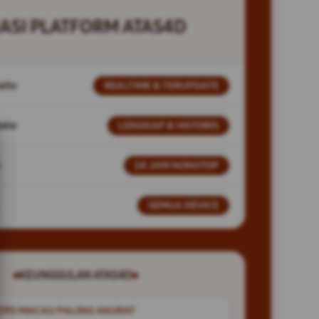
ASI PLATFORM ATAS4D
aito
REALTIME & TERUPDATE
ata
LENGKAP & HISTORIS
24 JAM NONSTOP
SEMUA DEVICE
KEUNGGULAN ATAS4D
TOTO MACAU PALING AKURAT