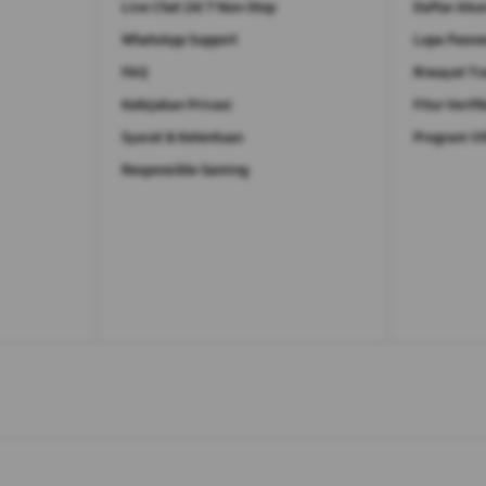
Live Chat 24/7 Non-Stop
Daftar Aku
WhatsApp Support
Lupa Passw
FAQ
Riwayat Tr
Kebijakan Privasi
Fitur Verifi
Syarat & Ketentuan
Program VI
Responsible Gaming