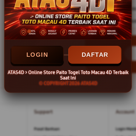
UPDATE HASI
ANALISIS MU
LOGIN
DAFTAR
ATAS4D > Online Store Paito Togel Toto Macau 4D Terbaik
Saat Ini
© COPYRIGHT 2026 ATAS4D
Support
Account
Pusat Bantuan
Login Mem