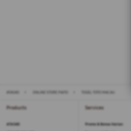
Layer Popup Close
ATAS4D
>
ONLINE STORE PAITO
>
TOGEL TOTO MACAU
Footer Navigation
Products
Services
ATAS4D
Promo & Bonus Harian