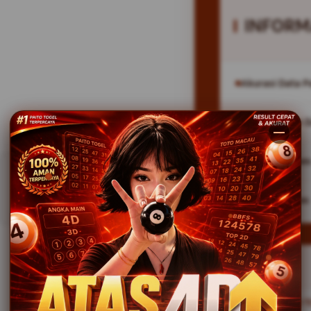
INFORM
Akurasi Data P
Kelengkapan D
Layanan Akses
+4 lebih
banyak
Kompatibilitas
DATA PAITO 