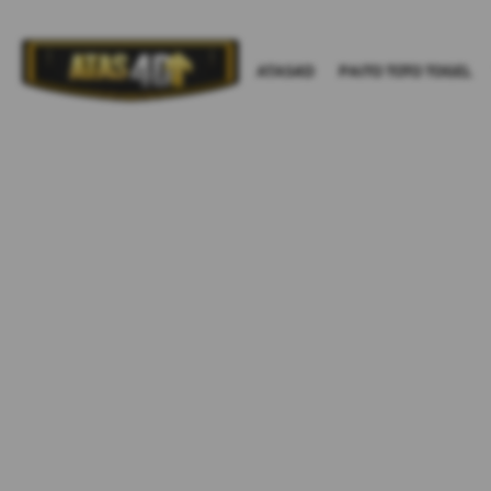
Skip
to
content
ATAS4D
PAITO TOTO TOGEL