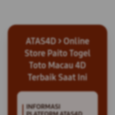
ATAS4D > Online
Store Paito Togel
Toto Macau 4D
Terbaik Saat Ini
INFORMASI
PLATFORM ATAS4D