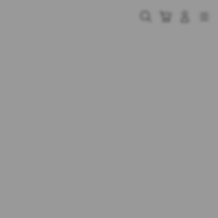
Skip
to
Cari
Troli
Login
Navigation
content