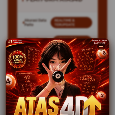
Akurasi Data
REALTIME &
Paito
TERUPDATE
Kelengkapan
LENGKAP &
Data
HISTORIS
Layanan Akses
24 JAM NONSTOP
Kompatibilitas
SEMUA DEVICE
KEUNGGULAN ATAS4D
DATA PAITO TOTO MACAU PALING
AKURAT