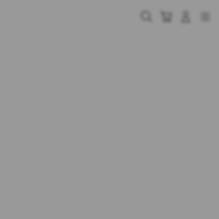
Skip
to
Cari
Troli
Login
Navigation
content