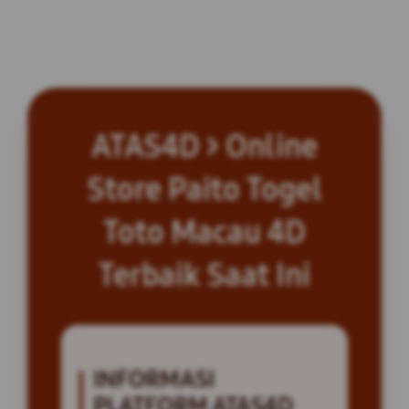
ATAS4D > Online
Store Paito Togel
Toto Macau 4D
Terbaik Saat Ini
INFORMASI
PLATFORM ATAS4D