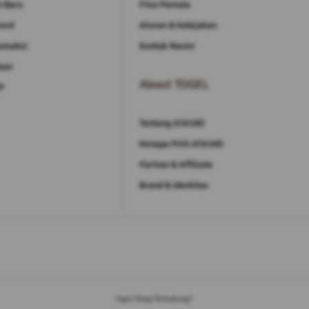
n Baru
Fitur Pemula
ord
Aturan & Kebijakan
ansaksi
Kontak Resmi
kasi
About TOGEL
P
Tentang ATAS4D
Kenapa Pilih ATAS4D
Partner & Affiliate
Brand & Identitas
Ingin Tetap Terhubung?