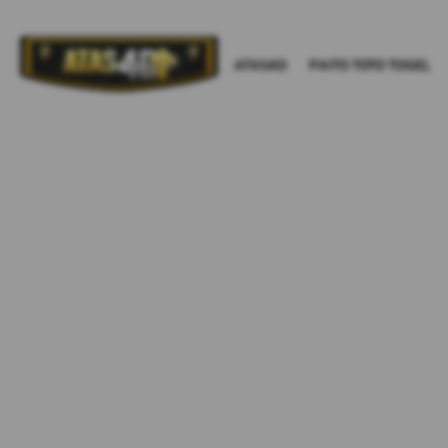
Skip
to
content
ATAS4D
PAITO TOTO TOGEL