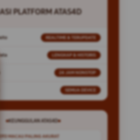
ASI PLATFORM ATAS4D
aito
REALTIME & TERUPDATE
ata
LENGKAP & HISTORIS
24 JAM NONSTOP
SEMUA DEVICE
KEUNGGULAN ATAS4D
TOTO MACAU PALING AKURAT