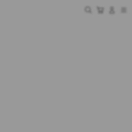
Skip
to
Cari
Troli
Login
Navigation
content