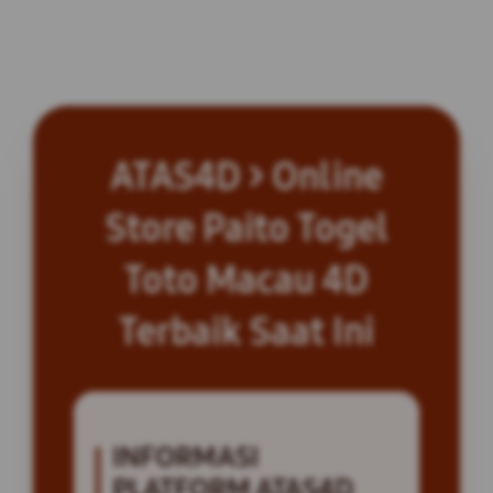
ATAS4D > Online
Store Paito Togel
Toto Macau 4D
Terbaik Saat Ini
INFORMASI
PLATFORM ATAS4D