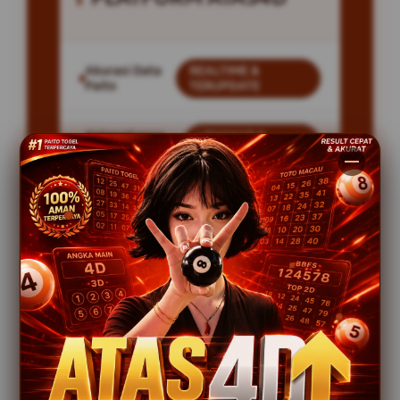
Akurasi Data
REALTIME &
Paito
TERUPDATE
Kelengkapan
LENGKAP &
Data
HISTORIS
Layanan Akses
24 JAM NONSTOP
Kompatibilitas
SEMUA DEVICE
KEUNGGULAN ATAS4D
DATA PAITO TOTO MACAU PALING
AKURAT