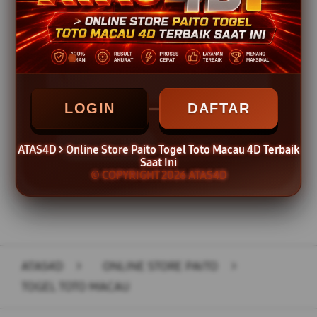
UPDATE HASIL TOTO MACAU SETIAP
HARI
ANALISIS MUDAH & USER FRIENDLY
LOGIN
DAFTAR
LOGIN
DAFTAR
ATAS4D > Online Store Paito Togel Toto Macau 4D Terbaik
Saat Ini
© COPYRIGHT 2026 ATAS4D
Layer Popup Close
ATAS4D
>
ONLINE STORE PAITO
>
TOGEL TOTO MACAU