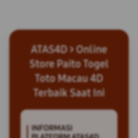
ATAS4D > Online
Store Paito Togel
Toto Macau 4D
Terbaik Saat Ini
INFORMASI
PLATFORM ATAS4D