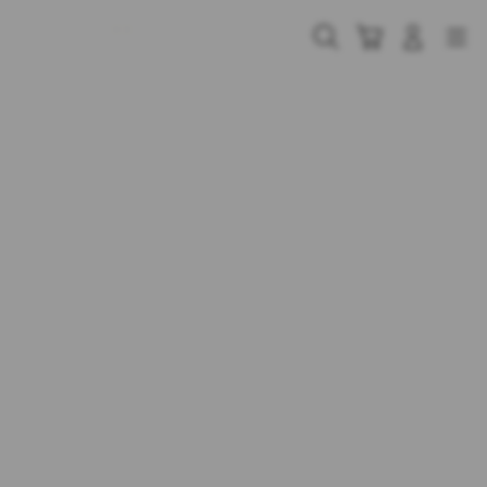
Skip
to
Cari
Troli
Login
Navigation
content