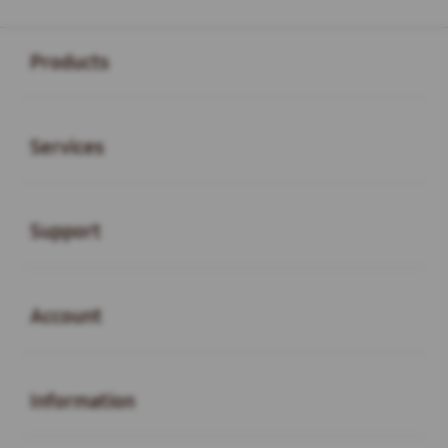
Buka
Footer Navigation
Products
Buka
Services
Buka
Support
Buka
Account
Buka
Information