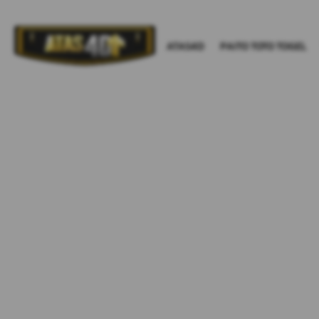
Skip
to
content
ATAS4D
PAITO TOTO TOGEL