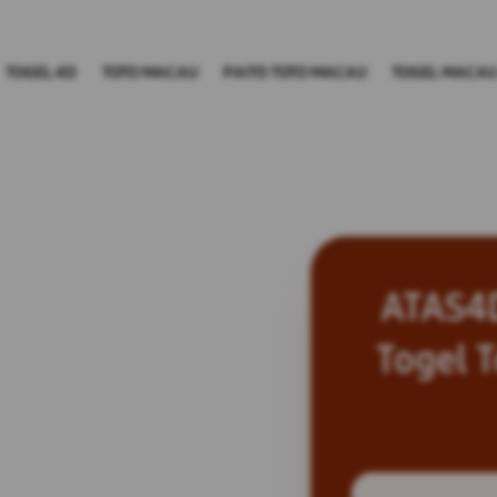
TOGEL 4D
TOTO MACAU
PAITO TOTO MACAU
TOGEL MACAU
ATAS4D
Togel 