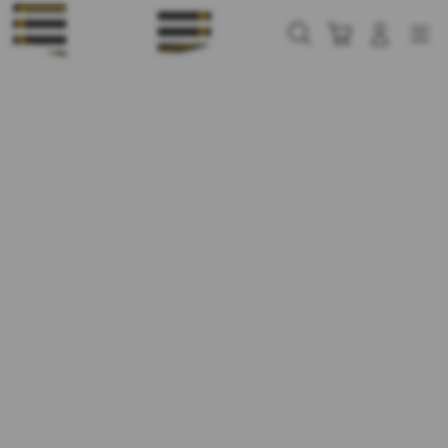
Skip
to
Cari
Troli
Login
Navigation
content